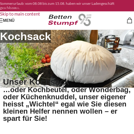
Sommerurlaub: vom 08.08 bis zum 15.08. haben wir unser Ladengeschäft
Skip to navigation
geschlossen.
Skip to main content
MENÜ
Kochsack
Unser Kochsack
…oder Kochbeutel, oder Wonderbag,
oder Küchenknuddel, unser eigener
heisst „Wichtel“ egal wie Sie diesen
kleinen Helfer nennen wollen – er
spart für Sie!