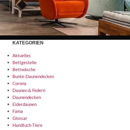
KATEGORIEN
Aktuelles
Bettgestelle
Bettwäsche
Bunte-Daunendecken
Corona
Daunen & Federn
Daunendecken
Eiderdaunen
Fama
Glossar
Handtuch-Tiere