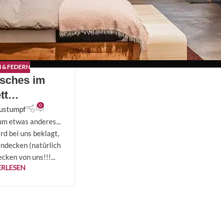
 & FEDERN
isches im
ett…
0
ustumpf
um etwas anderes...
d bei uns beklagt,
ndecken (natürlich
ken von uns!!!...
ERLESEN