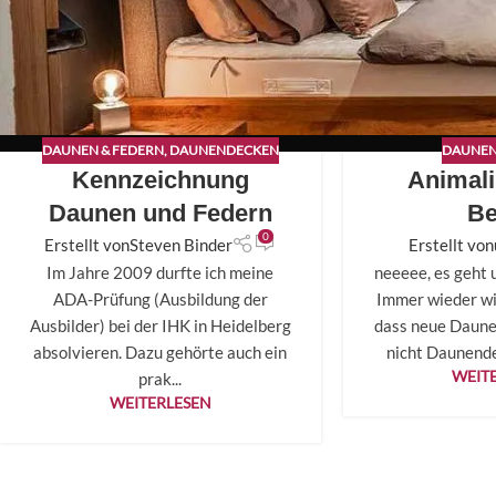
DAUNEN & FEDERN
,
DAUNENDECKEN
DAUNEN
Kennzeichnung
Animal
Daunen und Federn
B
0
Erstellt von
Steven Binder
Erstellt von
Im Jahre 2009 durfte ich meine
neeeee, es geht 
ADA-Prüfung (Ausbildung der
Immer wieder wir
Ausbilder) bei der IHK in Heidelberg
dass neue Daune
absolvieren. Dazu gehörte auch ein
nicht Daunendec
WEIT
prak...
WEITERLESEN