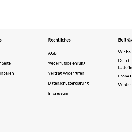
s
Rechtliches
Beiträ
Wir bau
AGB
Der ei
 Seite
Widerrufsbelehrung
Lattofl
inbaren
Vertrag Widerrufen
Frohe 
Datenschutzerklärung
Winter
Impressum