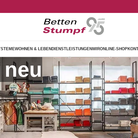
YSTEME
WOHNEN & LEBEN
DIENSTLEISTUNGEN
WIR
ONLINE-SHOP
KON
 neu